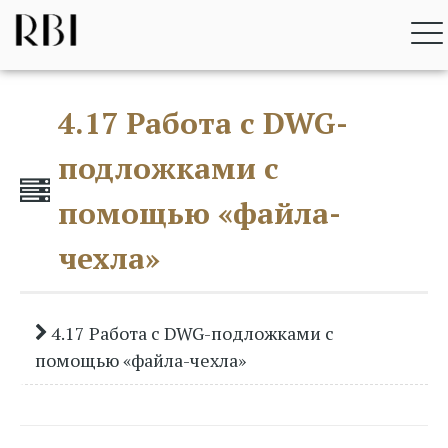
Перейти
RBI BIM STANDARD
к
содержимому
4.17 Работа с DWG-
подложками с
помощью «файла-
чехла»
4.17 Работа с DWG-подложками с
помощью «файла-чехла»