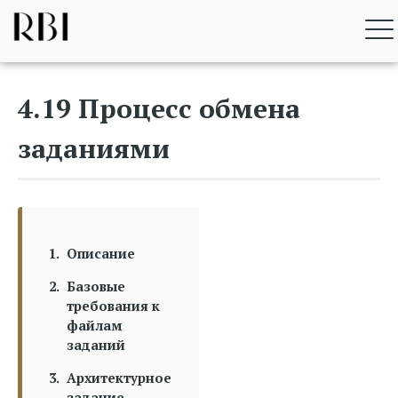
Перейти
RBI BIM STANDARD
к
содержимому
4.19 Процесс обмена
заданиями
Описание
Базовые
требования к
файлам
заданий
Архитектурное
задание