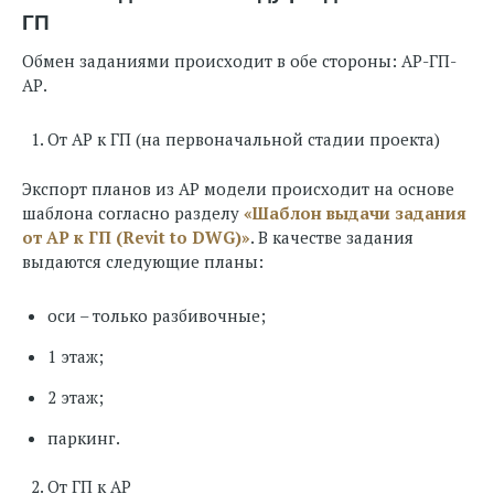
ГП
Обмен заданиями происходит в обе стороны: АР-ГП-
АР.
От АР к ГП (на первоначальной стадии проекта)
Экспорт планов из АР модели происходит на основе
шаблона согласно разделу
«Шаблон выдачи задания
от АР к ГП (Revit to DWG)»
. В качестве задания
выдаются следующие планы:
оси – только разбивочные;
1 этаж;
2 этаж;
паркинг.
От ГП к АР